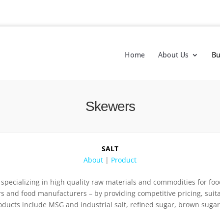
Home
About Us
Bu
Skewers
SALT
About
|
Product
pecializing in high quality raw materials and commodities for foo
s and food manufacturers – by providing competitive pricing, suit
oducts include MSG and industrial salt, refined sugar, brown sug