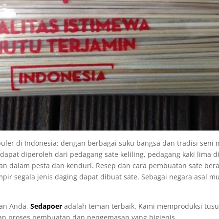
uler di Indonesia; dengan berbagai suku bangsa dan tradisi sen
e dapat diperoleh dari pedagang sate keliling, pedagang kaki lima d
jikan dalam pesta dan kenduri. Resep dan cara pembuatan sate be
r segala jenis daging dapat dibuat sate. Sebagai negara asal mul
ran Anda,
Sedapoer
adalah teman terbaik. Kami memproduksi tusu
an proses pembuatan dan pengemasan yang higienis.